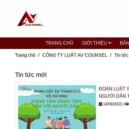
TRANG CHỦ
GIỚI THIỆU
BẢN
Trang chủ
/
CÔNG TY LUẬT AV COUNSEL
/
Tin tứ
Tin tức mới
ĐOÀN LUẬT 
NGƯỜI DÂN T
14/09/2023
|