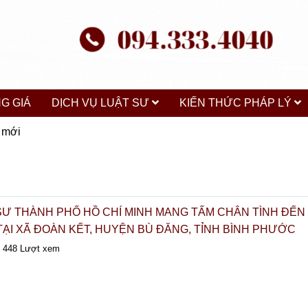
G GIÁ
DỊCH VỤ LUẬT SƯ
KIẾN THỨC PHÁP LÝ
c mới
SƯ THÀNH PHỐ HỒ CHÍ MINH MANG TẤM CHÂN TÌNH ĐẾN
ẠI XÃ ĐOÀN KẾT, HUYỆN BÙ ĐĂNG, TỈNH BÌNH PHƯỚC
448 Lượt xem