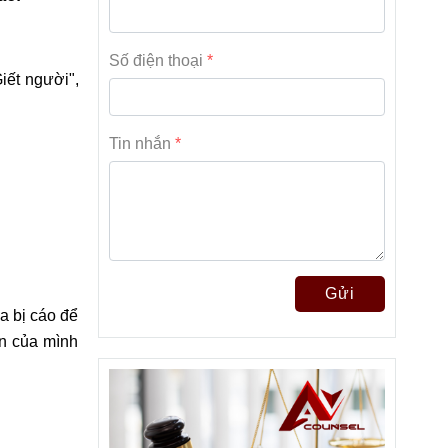
Số điện thoại
iết người",
Tin nhắn
Gửi
a bị cáo để
ện của mình