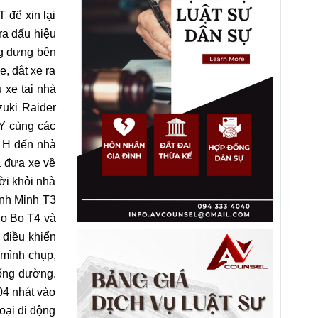
 để xin lại
ra dấu hiệu
ng dựng bên
, dắt xe ra
 xe tại nhà
zuki Raider
 Y cùng các
n H đến nhà
à đưa xe về
ời khỏi nhà
inh Minh T3
Bo Bo T4 và
 điều khiển
 mình chụp,
xuống đường.
04 nhát vào
oại di động