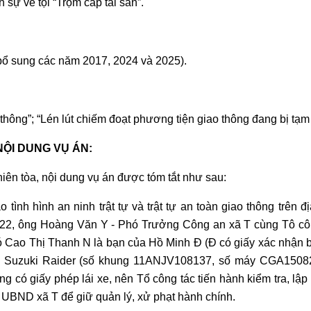
 sự về tội “Trộm cắp tài sản”.
bổ sung các năm 2017, 2024 và 2025).
thông”; “Lén lút chiếm đoạt phương tiện giao thông đang bị tạm
NỘI DUNG VỤ ÁN:
phiên tòa, nội dung vụ án được tóm tắt như sau:
tình hình an ninh trật tự và trật tự an toàn giao thông trên đị
022, ông Hoàng Văn Y - Phó Trưởng Công an xã T cùng Tô cô
 có Cao Thị Thanh N là bạn của Hồ Minh Đ (Đ có giấy xác nhận bị
ệu Suzuki Raider (số khung 11ANJV108137, số máy CGA1508
 có giấy phép lái xe, nên Tổ công tác tiến hành kiểm tra, lập 
 UBND xã T để giữ quản lý, xử phạt hành chính.