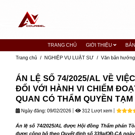
TRANG CHỦ
GIỚI THIỆU
BẢN
Trang chủ
/
NGHIỆP VỤ LUẬT SƯ
/
Văn bản hướng
ÁN LỆ SỐ 74/2025/AL VỀ VI
ĐỐI VỚI HÀNH VI CHIẾM ĐOẠ
QUAN CÓ THẨM QUYỀN TẠM
Ngày đăng:
09/02/2026
312 Lượt xem
Án lệ số 74/2025/AL được Hội đồng Thẩm phán Tòa
được công bô theo Quyết định số 339a/QĐ-CA ngày 