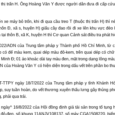
ng thị trấn H. Ông Hoàng Văn Y được người dân đưa đi cấp cứ
xe máy bỏ trốn, khi đi qua cầu treo T (thuộc thị trấn H) thì 
hôn Đ, xã s, huyện H) giấu cây đao rồi đi xe lên khu vực đèo
tại thôn B, xã K, huyện H thì Cơ quan Cảnh sát điều tra phát hi
2022/ADN của Trung tâm pháp y Thành phố Hồ Chí Minh, từ c
 có đế màu kem, quai dép màu đỏ-kem, trên quai dép có chữ
Minh Đ; 01 áo khoác dài tay màu đen, mặt trong dạng lông mà
DN của Hoàng Văn Y có hiện diện trong dấu vết trên phần bo thu
TT-TTPY ngày 18/7/2022 của Trung tâm pháp y tỉnh Khánh Hò
, suy tuần hoàn, do vết thương xuyên thấu lưng gây thủng ph
, phải qua trái.
gày^ 16/8/2022 của Hội đồng định giá tài sản trong tố tụng h
àu đỏ-đen, số khung 11ANJV108137, số máy CGA1508220, biển