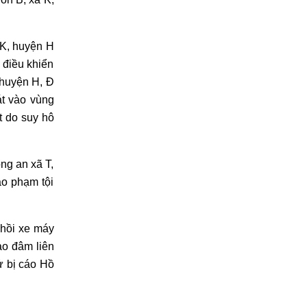
 K, huyện H
 điều khiển
 huyện H, Đ
át vào vùng
t do suy hô
ng an xã T,
áo phạm tội
 hồi xe máy
ao đâm liên
ử bị cáo Hồ