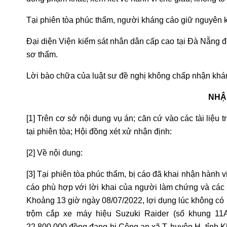
Tại phiên tòa phúc thẩm, người kháng cáo giữ nguyên 
Đại diện Viện kiểm sát nhân dân cấp cao tại Đà Nẵng 
sơ thẩm.
Lời bào chữa của luật sư đề nghị không chấp nhận kh
NHẬ
[1] Trên cơ sở nội dung vụ án; căn cứ vào các tài liệu 
tại phiên tòa; Hội đồng xét xử nhận định:
[2] Về nội dung:
[3] Tại phiên tòa phúc thẩm, bị cáo đã khai nhận hành 
cáo phù hợp với lời khai của người làm chứng và các t
Khoảng 13 giờ ngày 08/07/2022, lợi dụng lúc không có 
trộm cắp xe máy hiệu Suzuki Raider (số khung 11
22.800.000 đồng đang bị Công an xã T, huyện H, tỉnh K