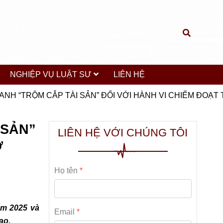
NGHIỆP VỤ LUẬT SƯ
LIÊN HỆ
I DANH “TRỘM CẮP TÀI SẢN” ĐỐI VỚI HÀNH VI CHIẾM ĐO
 SẢN”
LIÊN HỆ VỚI CHÚNG TÔI
Ơ
Họ tên
ăm 2025 và
Email
ao.