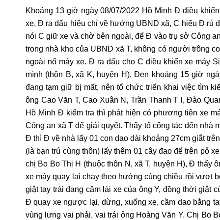
Khoảng 13 giờ ngày 08/07/2022 Hồ Minh Đ điều khiển
xe, Đ ra dấu hiệu chỉ về hướng UBND xã, C hiểu Đ rủ đ
nói C giữ xe và chờ bên ngoài, để Đ vào trụ sở Công a
trong nhà kho của UBND xã T, không có người trông coi,
ngoài nổ máy xe. Đ ra dấu cho C điều khiển xe máy Si
mình (thôn B, xã K, huyện H). Đen khoảng 15 giờ ngà
đang tạm giữ bị mất, nên tổ chức triển khai việc tìm
ông Cao Văn T, Cao Xuân N, Trần Thanh T l, Đào Quan
Hồ Minh Đ kiểm tra thì phát hiện có phương tiện xe má
Công an xã T để giải quyết. Thấy tổ công tác đến nhà m
Đ thì Đ về nhà lấy 01 con dao dài khoảng 27cm giắt trê
(là bạn trú cùng thôn) lấy thêm 01 cây đao để trên pô 
chị Bo Bo Thị H (thuộc thôn N, xã T, huyện H), Đ thấy 
xe máy quay lại chạy theo hướng cùng chiều rồi vượt bê
giật tay trái đang cầm lái xe của ông Y, đồng thời giật
Đ quay xe ngược lại, dừng, xuống xe, cầm dao bằng tay
vùng lưng vai phải, vai trái ông Hoàng Văn Y. Chị Bo B