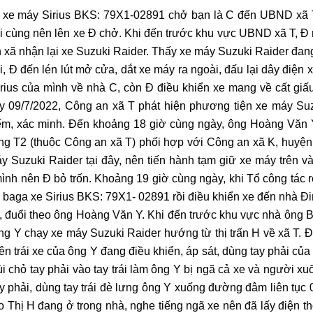
 xe máy Sirius BKS: 79X1-02891 chở bạn là C đến UBND xã T
i cùng nên lên xe Đ chở. Khi đến trước khu vực UBND xã T, Đ 
n xã nhận lại xe Suzuki Raider. Thấy xe máy Suzuki Raider đa
 Đ đến lén lút mở cửa, dắt xe máy ra ngoài, đấu lại dây điện xe
rius của mình về nhà C, còn Đ điều khiển xe mang về cất giấu
y 09/7/2022, Công an xã T phát hiện phương tiện xe máy Su
 kiếm, xác minh. Đến khoảng 18 giờ cùng ngày, ông Hoàng Văn
g T2 (thuộc Công an xã T) phối hợp với Công an xã K, huyệ
y Suzuki Raider tại đây, nên tiến hành tạm giữ xe máy trên v
ình nên Đ bỏ trốn. Khoảng 19 giờ cùng ngày, khi Tổ công tác r
n baga xe Sirius BKS: 79X1- 02891 rồi điều khiển xe đến nhà Đ
xe, đuổi theo ông Hoàng Văn Y. Khi đến trước khu vực nhà ông 
ông Y chạy xe máy Suzuki Raider hướng từ thị trấn H về xã T. Đ
n trái xe của ông Y đang điều khiển, áp sát, dùng tay phải của
 cùi chỏ tay phải vào tay trái làm ông Y bị ngã cả xe và người 
 phải, dùng tay trái đè lưng ông Y xuống đường đâm liên tục 
o Thị H đang ở trong nhà, nghe tiếng ngã xe nên đã lấy điện th