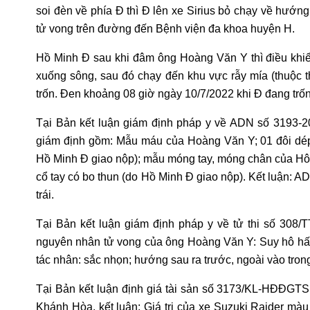
soi đèn về phía Đ thì Đ lên xe Sirius bỏ chạy về hướ
tử vong trên đường đến Bệnh viện đa khoa huyện H.
Hồ Minh Đ sau khi đâm ông Hoàng Văn Y thì điều khiển 
xuống sông, sau đó chạy đến khu vực rẫy mía (thuộc t
trốn. Đen khoảng 08 giờ ngày 10/7/2022 khi Đ đang trốn 
Tại Bản kết luận giám định pháp y về ADN số 3193-
giám định gồm: Mẫu máu của Hoàng Văn Y; 01 đôi dép
Hồ Minh Đ giao nộp); mẫu móng tay, móng chân của Hô 
cổ tay có bo thun (do Hồ Minh Đ giao nộp). Kết luận: A
trái.
Tại Bản kết luận giám định pháp y về tử thi số 308/
nguyên nhân tử vong của ông Hoàng Văn Y: Suy hô hấp
tác nhân: sắc nhọn; hướng sau ra trước, ngoài vào trong
Tại Bản kết luận định giá tài sản số 3173/KL-HĐĐGTS n
Khánh Hòa, kết luận: Giá trị của xe Suzuki Raider m