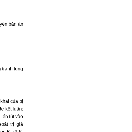
uyên bản án
ả tranh tụng
khai của bị
ể kết luận:
lén lút vào
át trị giá
ôn B, xã K,