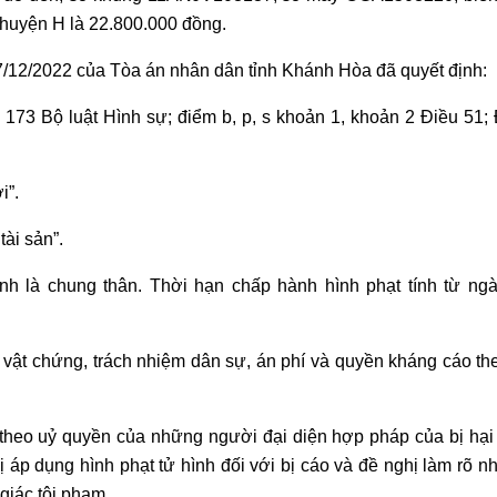
n huyện H là 22.800.000 đồng.
/12/2022 của Tòa án nhân dân tỉnh Khánh Hòa đã quyết định:
173 Bộ luật Hình sự; điểm b, p, s khoản 1, khoản 2 Điều 51;
i”.
tài sản”.
h là chung thân. Thời hạn chấp hành hình phạt tính từ ngà
 vật chứng, trách nhiệm dân sự, án phí và quyền kháng cáo th
theo uỷ quyền của những người đại diện hợp pháp của bị hại
áp dụng hình phạt tử hình đối với bị cáo và đề nghị làm rõ 
giác tội phạm.