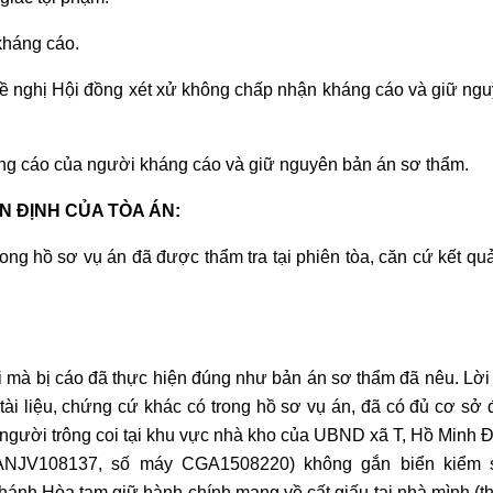
kháng cáo.
đề nghị Hội đồng xét xử không chấp nhận kháng cáo và giữ ng
áng cáo của người kháng cáo và giữ nguyên bản án sơ thẩm.
N ĐỊNH CỦA TÒA ÁN:
trong hồ sơ vụ án đã được thẩm tra tại phiên tòa, căn cứ kết qu
vi mà bị cáo đã thực hiện đúng như bản án sơ thẩm đã nêu. Lời 
ài liệu, chứng cứ khác có trong hồ sơ vụ án, đã có đủ cơ sở đ
người trông coi tại khu vực nhà kho của UBND xã T, Hồ Minh Đ 
ANJV108137, số máy CGA1508220) không gắn biển kiểm so
hánh Hòa tạm giữ hành chính mang về cất giấu tại nhà mình (th