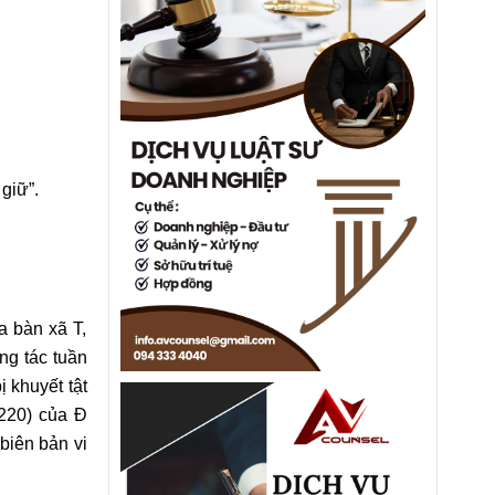
 giữ”.
a bàn xã T,
ng tác tuần
 khuyết tật
220) của Đ
biên bản vi