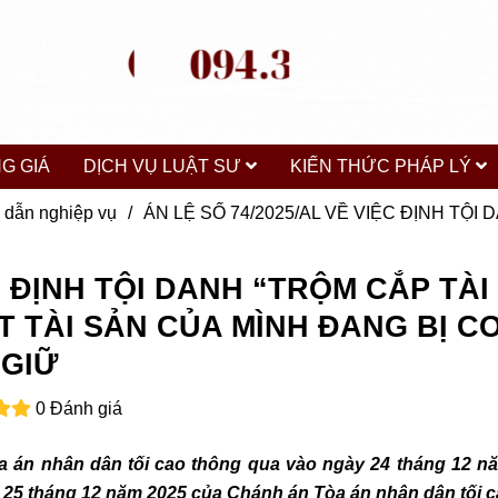
G GIÁ
DỊCH VỤ LUẬT SƯ
KIẾN THỨC PHÁP LÝ
 dẫn nghiệp vụ
/
ÁN LỆ SỐ 74/2025/AL VỀ VIỆC ĐỊNH TỘ
ỆC ĐỊNH TỘI DANH “TRỘM CẮP TÀI
T TÀI SẢN CỦA MÌNH ĐANG BỊ C
 GIỮ
0 Đánh giá
 án nhân dân tối cao thông qua vào ngày 24 tháng 12 n
25 tháng 12 năm 2025 của Chánh án Tòa án nhân dân tối c