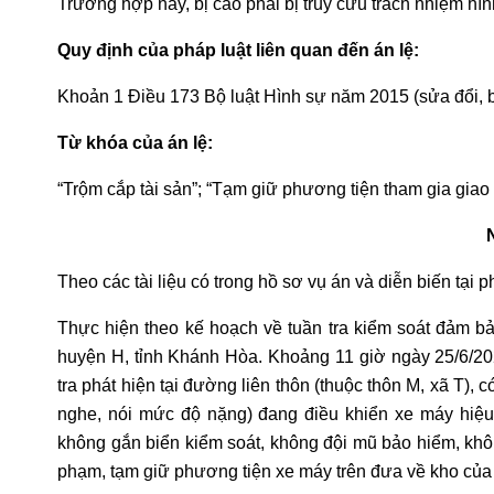
Trường hợp này, bị cáo phải bị truy cứu trách nhiệm hình
Quy định của pháp luật liên quan đến án lệ:
Khoản 1 Điều 173 Bộ luật Hình sự năm 2015 (sửa đổi, 
Từ khóa của án lệ:
“Trộm cắp tài sản”; “Tạm giữ phương tiện tham gia giao 
Theo các tài liệu có trong hồ sơ vụ án và diễn biến tại 
Thực hiện theo kế hoạch về tuần tra kiểm soát đảm bảo 
huyện H, tỉnh Khánh Hòa. Khoảng 11 giờ ngày 25/6/2
tra phát hiện tại đường liên thôn (thuộc thôn M, xã T),
nghe, nói mức độ nặng) đang điều khiển xe máy hi
không gắn biển kiểm soát, không đội mũ bảo hiểm, không
phạm, tạm giữ phương tiện xe máy trên đưa về kho của