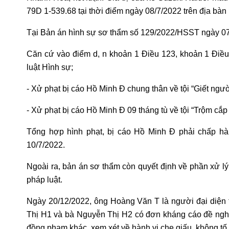
79D 1-539.68 tại thời điểm ngày 08/7/2022 trên địa bà
Tại Bản án hình sự sơ thẩm số 129/2022/HSST ngày 07
Căn cứ vào điểm d, n khoản 1 Điều 123, khoản 1 Điều 
luật Hình sự;
- Xử phạt bị cáo Hồ Minh Đ chung thân về tội “Giết ngườ
- Xử phạt bị cáo Hồ Minh Đ 09 tháng tù về tội “Trộm cắp 
Tổng hợp hình phạt, bị cáo Hồ Minh Đ phải chấp hàn
10/7/2022.
Ngoài ra, bản án sơ thẩm còn quyết định về phần xử lý
pháp luật.
Ngày 20/12/2022, ông Hoàng Văn T là người đại diện 
Thị H1 và bà Nguyễn Thị H2 có đơn kháng cáo đề nghị 
đồng phạm khác, xem xét về hành vi che giấu, không tố 