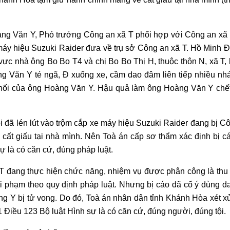
oàng Văn Y, Phó trưởng Công an xã T phối hợp với Công an xã
máy hiệu Suzuki Raider đưa về trụ sở Công an xã T. Hồ Minh Đ
vực nhà ông Bo Bo T4 và chị Bo Bo Thị H, thuộc thôn N, xã T,
àng Văn Y té ngã, Đ xuống xe, cầm dao đâm liên tiếp nhiều nh
g phối của ông Hoàng Văn Y. Hậu quả làm ông Hoàng Văn Y chế
oi đã lén lút vào trộm cắp xe máy hiệu Suzuki Raider đang bị Cô
cất giấu tại nhà mình. Nên Toà án cấp sơ thẩm xác định bị c
sự là có căn cứ, đúng pháp luật.
 T đang thực hiện chức năng, nhiệm vụ được phân công là thu
vi phạm theo quy định pháp luật. Nhưng bị cáo đã cố ý dùng d
ông Y bị tử vong. Do đó, Toà án nhân dân tỉnh Khánh Hòa xét x
 1 Điều 123 Bộ luật Hình sự là có căn cứ, đúng người, đúng tội.