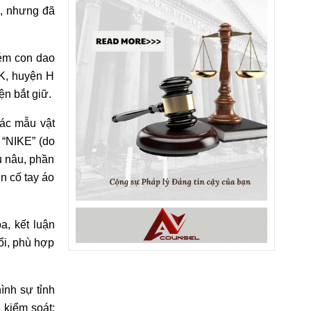
u, nhưng đã
ném con dao
 K, huyện H
ện bắt giữ.
ác mẫu vật
 “NIKE” (do
u nâu, phần
n cố tay áo
a, kết luận
ổi, phù hợp
ình sự tỉnh
 kiểm soát: