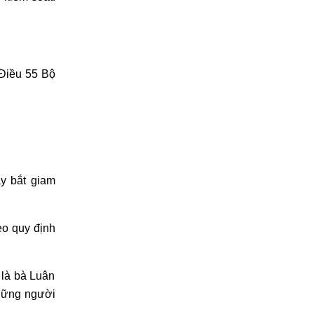
 Điều 55 Bộ
y bắt giam
eo quy định
 là bà Luân
những người