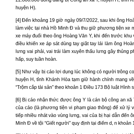
huyện H).
[4] Đến khoảng 19 giờ ngày 09/7/2022, sau khi ông H
làm việc tại nhà Hồ Minh Đ và thu giữ phương tiện xe 
xe máy đuổi theo ông Hoàng Văn Y, khi đến trước khu 
điều khiến xe áp sát dùng tay giật tay lái làm ông Ho
lưng vai phải, vai trái làm xuyên thấu lưng gây thủn
hấp, suy tuần hoàn.
[5] Như vậy bị cáo lợi dụng lúc không có người trông c
huyện H, tỉnh Khánh Hòa tạm giữ hành chính mang về 
“Trộm cắp tài sản” theo khoản 1 Điều 173 Bộ luật Hình 
[6] Bị cáo nhận thức được ông Y là cán bộ công an xã
của cáo (là phương tiện vi phạm giao thông) để xử lý 
tiếp nhiều nhát vào vùng lưng, vai của bị hại dẫn đến 
Minh Đ về tội “Giết người” quy định tại điểm d, n khoản